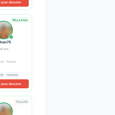
e pour discuter
Il y a 4 min
✔
than75
46
ans
sne - Rennes
rie
romance
e pour discuter
Il y a 4h