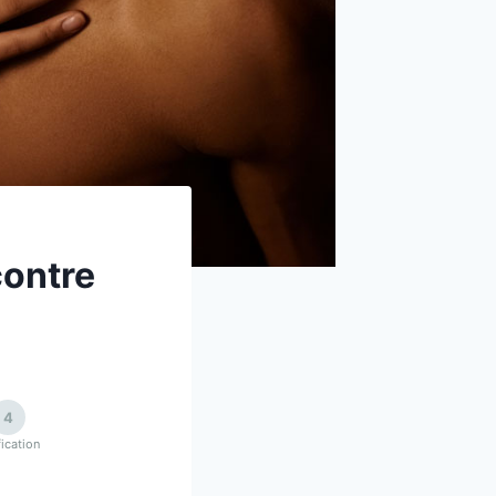
contre
4
fication