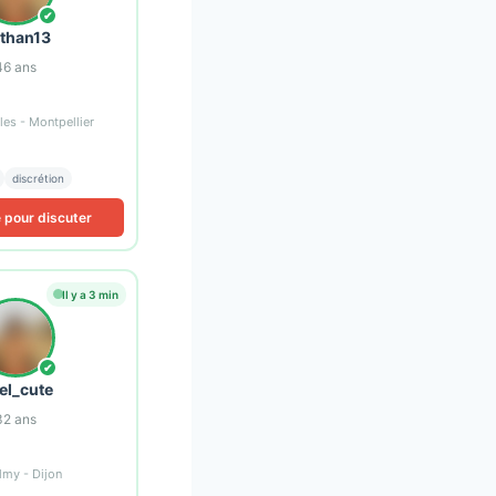
✔
than13
46
ans
les - Montpellier
discrétion
e pour discuter
Il y a 3 min
✔
el_cute
32
ans
lmy - Dijon