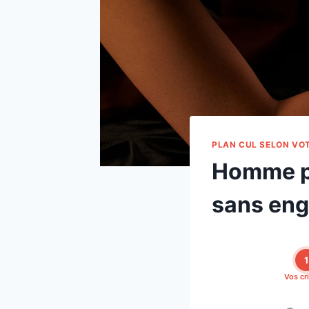
PLAN CUL SELON VO
Homme po
sans en
1
Vos cr