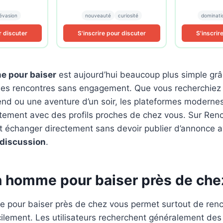
évasion
nouveauté
curiosité
dominati
r discuter
S'inscrire pour discuter
S'inscrir
 pour baiser
est aujourd’hui beaucoup plus simple grâ
 les rencontres sans engagement. Que vous recherchiez 
iend ou une aventure d’un soir, les plateformes modern
tement avec des profils proches de chez vous. Sur Renc
échanger directement sans devoir publier d’annonce a
discussion
.
n homme pour baiser près de che
 pour baiser près de chez vous permet surtout de renc
cilement. Les utilisateurs recherchent généralement de