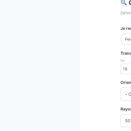
Q
Défin
Je r
Fe
Tran
De
Orien
Rayo