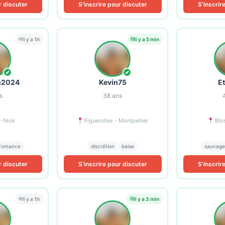
r discuter
S'inscrire pour discuter
S'inscrir
Il y a 1h
Il y a 5 min
✔
✔
n2024
Kevin75
E
s
38
ans
- Nice
Figuerolles - Montpellier
Blo
romance
discrétion
baise
sauvage
r discuter
S'inscrire pour discuter
S'inscrir
Il y a 1h
Il y a 3 min