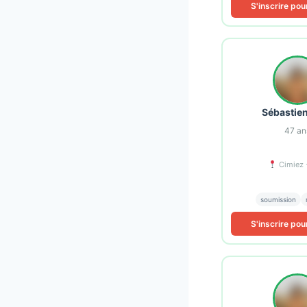
S'inscrire pou
Sébastie
47
an
Cimiez 
soumission
S'inscrire pou