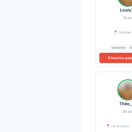
Louis
19
an
Châtelet 
excitation
a
S'inscrire pou
Théo_
39
an
Les Arceaux -