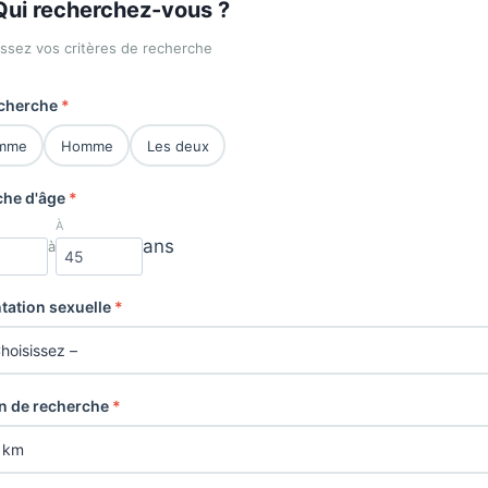
ui recherchez-vous ?
issez vos critères de recherche
echerche
*
mme
Homme
Les deux
che d'âge
*
À
ans
à
tation sexuelle
*
n de recherche
*