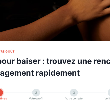
TRE GOÛT
ur baiser : trouvez une ren
gagement rapidement
2
3
itères
Votre profil
Votre compte
Véri