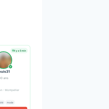
Il y a 5 min
✔
ouis31
30
ans
n - Montpellier
sité
mode