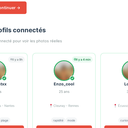
ontinuer →
ofils connectés
necté pour voir les photos réelles
Il y a 9h
Il y a 4 min
✔
✔
txx
Enzo_cool
L
s
25
ans
s - Nantes
Cleunay - Rennes
Écusso
plage
rapidité
mode
curio