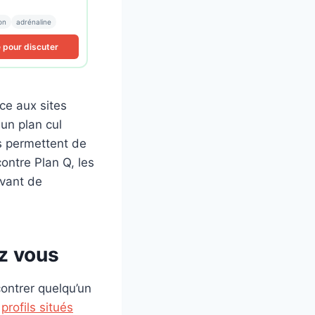
on
adrénaline
e pour discuter
ce aux sites
un plan cul
es permettent de
ontre Plan Q, les
vant de
z vous
ontrer quelqu’un
s
profils situés