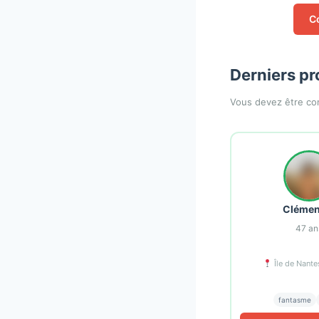
C
Derniers pr
Vous devez être con
Clémen
47
an
Île de Nante
fantasme