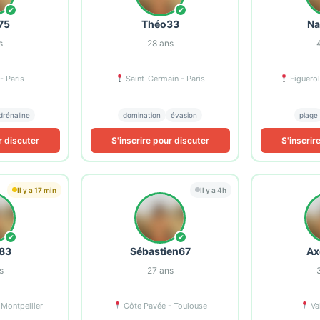
✔
✔
75
Théo33
Na
s
28
ans
- Paris
Saint-Germain - Paris
Figuerol
drénaline
domination
évasion
plage
r discuter
S'inscrire pour discuter
S'inscrir
Il y a 17 min
Il y a 4h
✔
✔
83
Sébastien67
Ax
s
27
ans
 Montpellier
Côte Pavée - Toulouse
Va