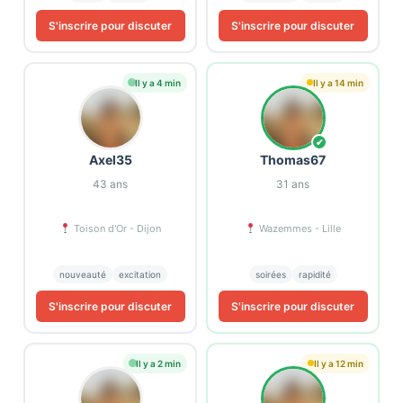
S'inscrire pour discuter
S'inscrire pour discuter
Il y a 4 min
Il y a 14 min
✔
Axel35
Thomas67
43
ans
31
ans
Toison d'Or - Dijon
Wazemmes - Lille
nouveauté
excitation
soirées
rapidité
S'inscrire pour discuter
S'inscrire pour discuter
Il y a 2 min
Il y a 12 min