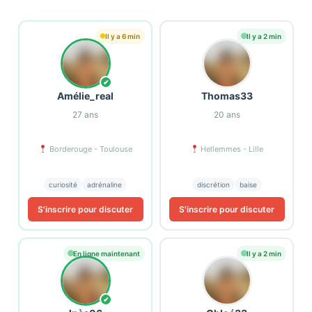
Il y a 6 min
Il y a 2 min
✔
Amélie_real
Thomas33
27
ans
20
ans
Borderouge - Toulouse
Hellemmes - Lille
curiosité
adrénaline
discrétion
baise
S'inscrire pour discuter
S'inscrire pour discuter
En ligne maintenant
Il y a 2 min
✔