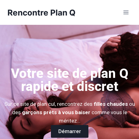
Rencontre Plan Q
Votre site de plan Q
rapide et discret
Sur ce site de plan cul, rencontrez des
filles chaudes
ou
des
garçons prêts à vous baiser
comme vous le
méritez…
Démarrer