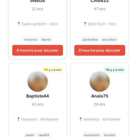
Inès06
Chloé33
22
ans
47
ans
Faubourg North - Dijon
Saint-Roch - Nice
romance
liberté
adrénaline
discrétion
S'inscrire pour discuter
S'inscrire pour discuter
Il y a 6 min
Il y a 3 min
Baptiste44
Anaïs75
43
ans
26
ans
Gambetta - Montpellier
Gambetta - Montpellier
plaisir
rapidité
soumission
évasion