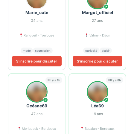
✔
Marie_cute
Margot_officiel
34
ans
27
ans
Rangueil - Toulouse
Valmy - Dijon
mode
soumission
curiosité
plaisir
S'inscrire pour discuter
S'inscrire pour discuter
Il y a 1h
Il y a 8h
✔
✔
Océane69
Léa69
47
ans
19
ans
Meriadeck - Bordeaux
Bacalan - Bordeaux