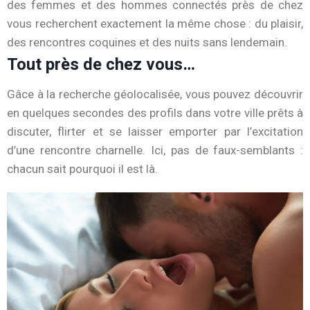
des
femmes
et
des
hommes
connectés
près
de
chez
vous
recherchent
exactement
la
même
chose :
du
plaisir,
des
rencontres
coquines
et
des
nuits
sans
lendemain.
Tout près de chez vous…
G
âce
à
la
recherche
géolocalisée,
vous
pouvez
découvrir
en
quelques
secondes
des
profils
dans
votre
ville
prêts
à
discuter,
flirter
et
se
laisser
emporter
par
l’excitation
d’une
rencontre
charnelle.
Ici,
pas
de
faux-
semblants :
chacun
sait
pourquoi
il
est
là.